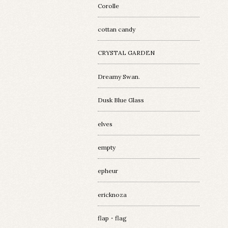
Corolle
cottan candy
CRYSTAL GARDEN
Dreamy Swan.
Dusk Blue Glass
elves
empty
epheur
ericknoza
flap・flag