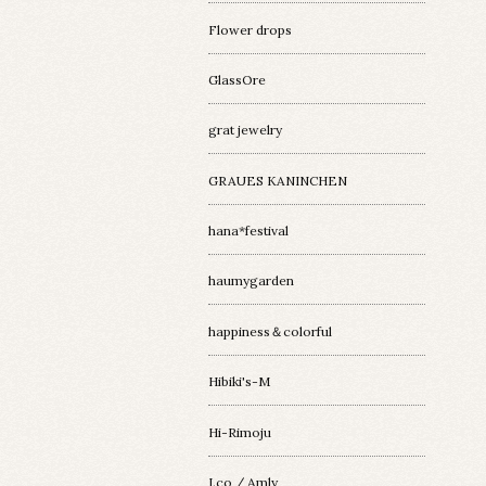
Flower drops
GlassOre
grat jewelry
GRAUES KANINCHEN
hana*festival
haumygarden
happiness＆colorful
Hibiki's-M
Hi-Rimoju
I.co / Amly