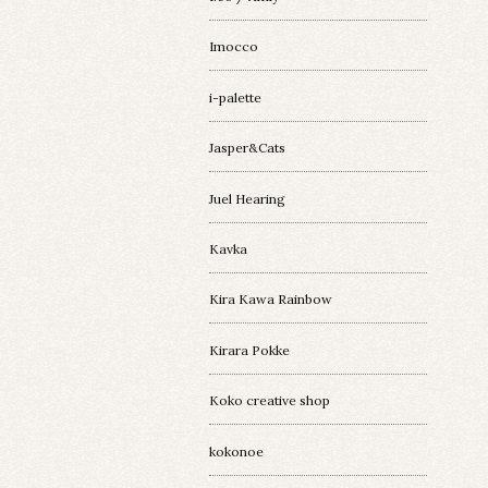
Imocco
i-palette
Jasper&Cats
Juel Hearing
Kavka
Kira Kawa Rainbow
Kirara Pokke
Koko creative shop
kokonoe