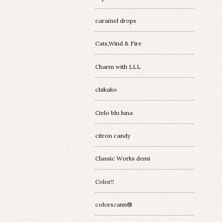
caramel drops
Cats,Wind & Fire
Charm with LLL
chikako
Cielo blu luna
citron candy
Classic Works demi
Color!!
colors♪ann®︎