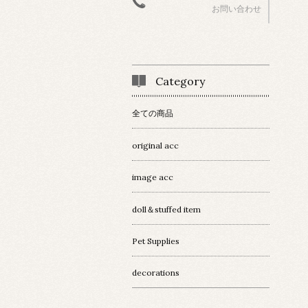
お問い合わせ
Category
全ての商品
original acc
image acc
doll＆stuffed item
Pet Supplies
decorations