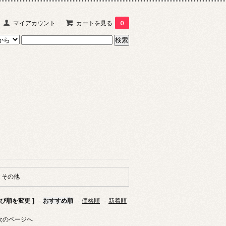
マイアカウント
カートを見る
0
その他
並び順を変更 ]
-
おすすめ順
-
価格順
-
新着順
次のページへ