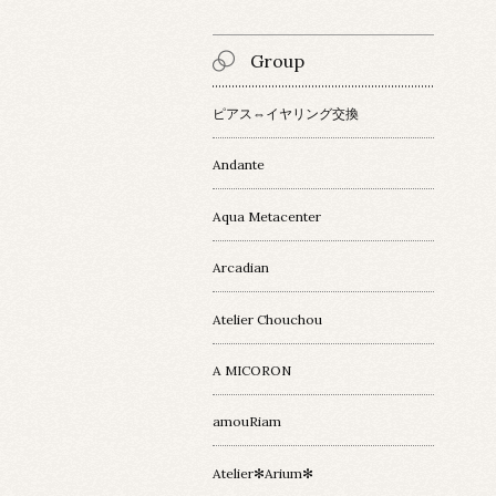
Group
ピアス⇔イヤリング交換
Andante
Aqua Metacenter
Arcadian
Atelier Chouchou
A MICORON
amouRiam
Atelier✻Arium✻