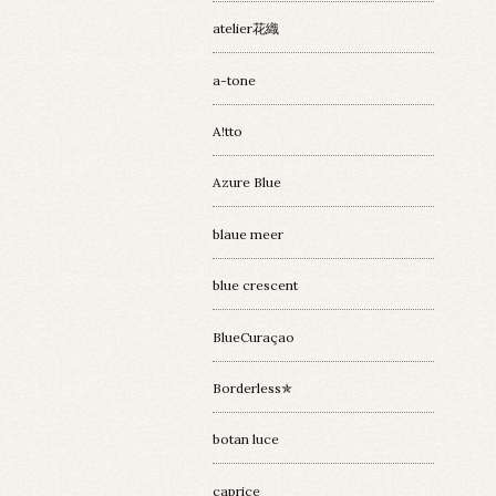
atelier花織
a-tone
A!tto
Azure Blue
blaue meer
blue crescent
BlueCuraçao
Borderless✯
botan luce
caprice