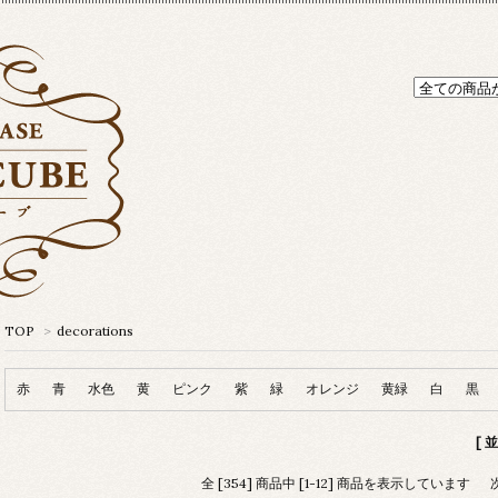
TOP
>
decorations
赤
青
水色
黄
ピンク
紫
緑
オレンジ
黄緑
白
黒
[ 
全 [354] 商品中 [1-12] 商品を表示しています