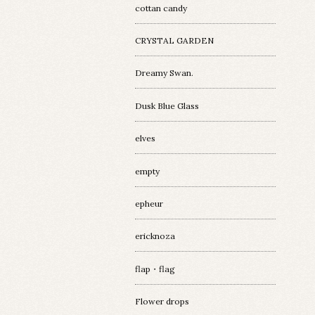
cottan candy
CRYSTAL GARDEN
Dreamy Swan.
Dusk Blue Glass
elves
empty
epheur
ericknoza
flap・flag
Flower drops