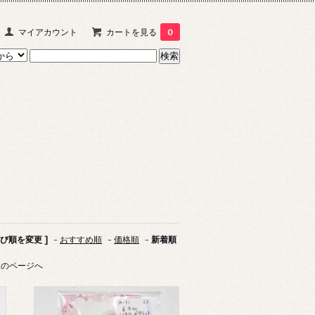
マイアカウント
カートを見る
0
並び順を変更 ]
-
おすすめ順
-
価格順
-
新着順
次のページへ