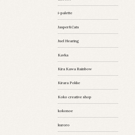
i-palette
Jasper&Cats
Juel Hearing
Kavka
Kira Kawa Rainbow
Kirara Pokke
Koko creative shop
kokonoe
kuroro