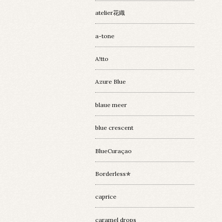
atelier花織
a-tone
A!tto
Azure Blue
blaue meer
blue crescent
BlueCuraçao
Borderless✯
caprice
caramel drops