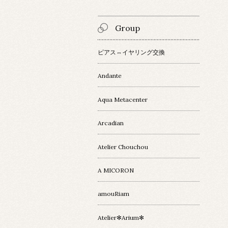
Group
ピアス⇔イヤリング交換
Andante
Aqua Metacenter
Arcadian
Atelier Chouchou
A MICORON
amouRiam
Atelier✻Arium✻