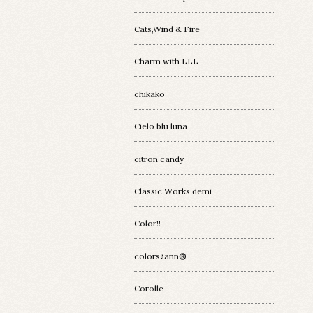
Cats,Wind & Fire
Charm with LLL
chikako
Cielo blu luna
citron candy
Classic Works demi
Color!!
colors♪ann®︎
Corolle