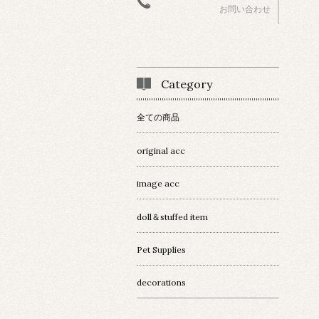
お問い合わせ
Category
全ての商品
original acc
image acc
doll＆stuffed item
Pet Supplies
decorations