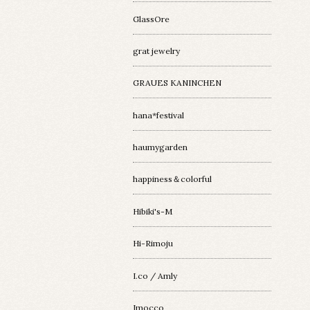
GlassOre
grat jewelry
GRAUES KANINCHEN
hana*festival
haumygarden
happiness＆colorful
Hibiki's-M
Hi-Rimoju
I.co / Amly
Imocco