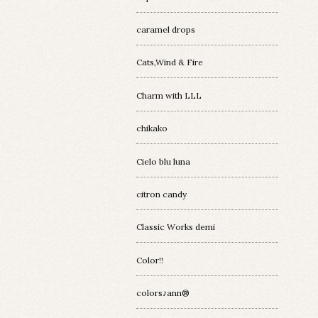
caramel drops
Cats,Wind & Fire
Charm with LLL
chikako
Cielo blu luna
citron candy
Classic Works demi
Color!!
colors♪ann®︎