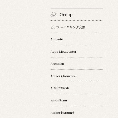
Group
ピアス⇔イヤリング交換
Andante
Aqua Metacenter
Arcadian
Atelier Chouchou
A MICORON
amouRiam
Atelier✻Arium✻