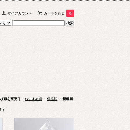
マイアカウント
カートを見る
0
並び順を変更 ]
-
おすすめ順
-
価格順
-
新着順
います