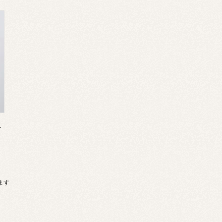
だこ/ミケ
います