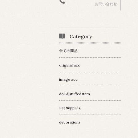
お問い合わせ
Category
全ての商品
original acc
image acc
doll＆stuffed item
Pet Supplies
decorations