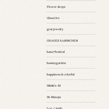
Flower drops
GlassOre
grat jewelry
GRAUES KANINCHEN
hana*festival
haumygarden
happiness＆colorful
Hibiki's-M
Hi-Rimoju
I.co / Amly