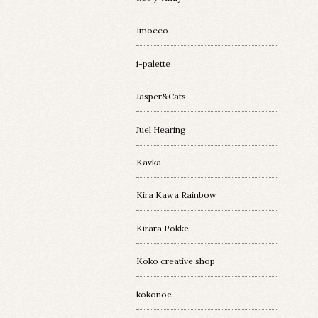
Imocco
i-palette
Jasper&Cats
Juel Hearing
Kavka
Kira Kawa Rainbow
Kirara Pokke
Koko creative shop
kokonoe