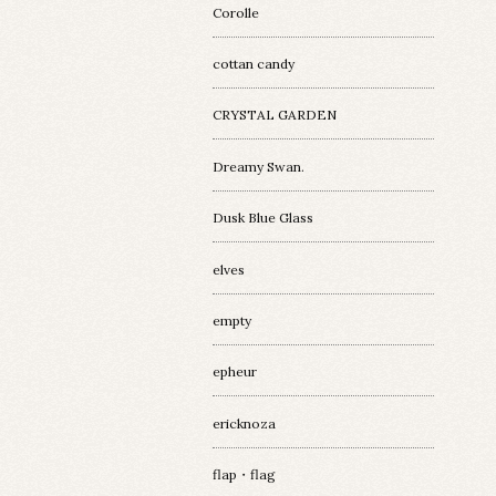
Corolle
cottan candy
CRYSTAL GARDEN
Dreamy Swan.
Dusk Blue Glass
elves
empty
epheur
ericknoza
flap・flag