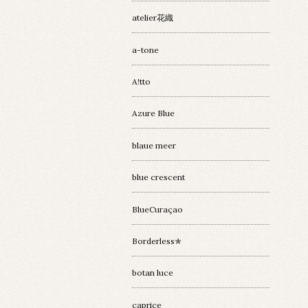
atelier花織
a-tone
A!tto
Azure Blue
blaue meer
blue crescent
BlueCuraçao
Borderless✯
botan luce
caprice