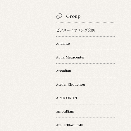
Group
ピアス⇔イヤリング交換
Andante
Aqua Metacenter
Arcadian
Atelier Chouchou
A MICORON
amouRiam
Atelier✻Arium✻