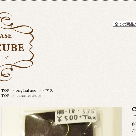
TOP
>
original acc
>
ピアス
TOP
>
caramel drops
C
作
ご