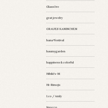
GlassOre
grat jewelry
GRAUES KANINCHEN
hana*festival
haumygarden
happiness＆colorful
Hibiki's-M
Hi-Rimoju
I.co / Amly
Imocco