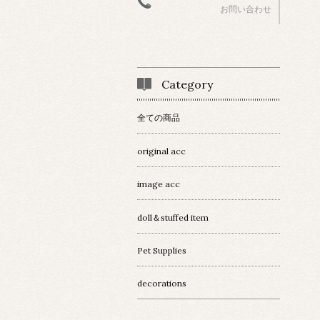
お問い合わせ
Category
全ての商品
original acc
image acc
doll＆stuffed item
Pet Supplies
decorations