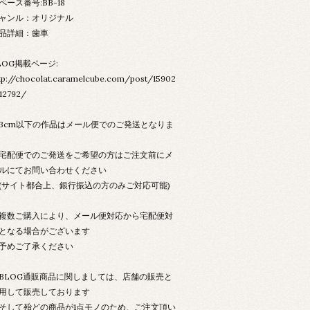
ペース番号:BB-18
ャンル：オリジナル
品詳細：歯車
LOG掲載ページ:
tp://chocolat.caramelcube.com/post/15902
12792/
3cm以下の作品はメール便でのご発送となりま
配便でのご発送をご希望の方はご注文前にメ
ルにてお問い合わせください
サイト都合上、銀行振込の方のみご対応可能)
数ご購入により、メール便対応から宅配便対
となる場合がございます
予めご了承ください
LOG通販商品に関しましては、店舗の販売と
用して販売しております
して殆どの商品が1点モノのため、ご注文頂い