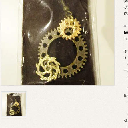
ス
ジ
商
B
ht
76
※
す
宅
ー
(
複
応
B
併
そ