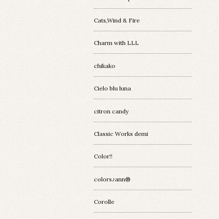
Cats,Wind & Fire
Charm with LLL
chikako
Cielo blu luna
citron candy
Classic Works demi
Color!!
colors♪ann®︎
Corolle