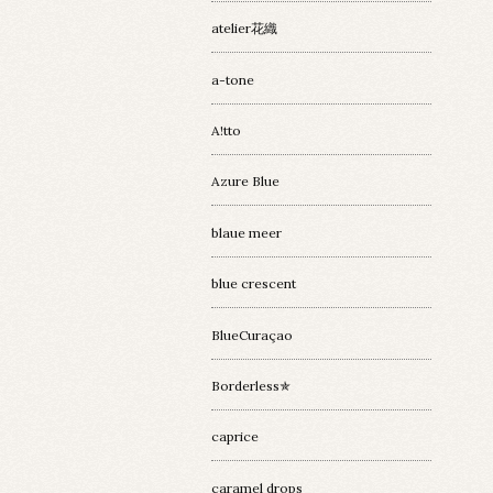
atelier花織
a-tone
A!tto
Azure Blue
blaue meer
blue crescent
BlueCuraçao
Borderless✯
caprice
caramel drops