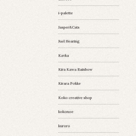
i-palette
Jasper&Cats
Juel Hearing
Kavka
Kira Kawa Rainbow
Kirara Pokke
Koko creative shop
kokonoe
kuroro