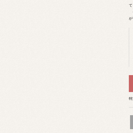
て
そ
が
特