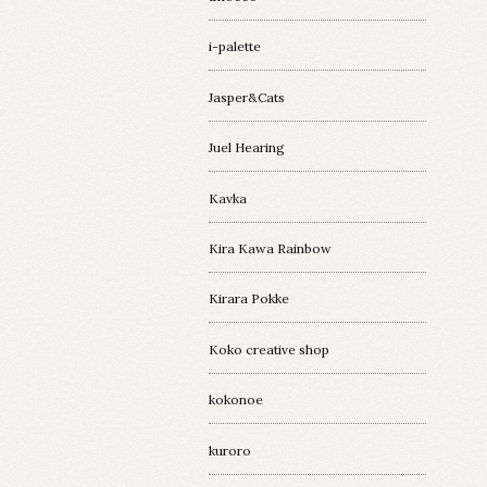
i-palette
Jasper&Cats
Juel Hearing
Kavka
Kira Kawa Rainbow
Kirara Pokke
Koko creative shop
kokonoe
kuroro