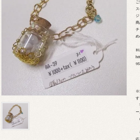
ご
ス
ジ
商
チ
め
B
ht
95
※
す
宅
ー
(
複
応