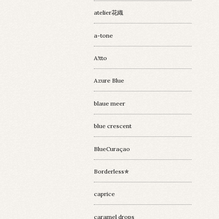
atelier花織
a-tone
A!tto
Azure Blue
blaue meer
blue crescent
BlueCuraçao
Borderless✯
caprice
caramel drops