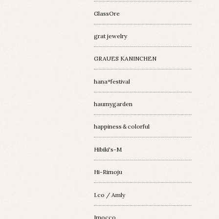
GlassOre
grat jewelry
GRAUES KANINCHEN
hana*festival
haumygarden
happiness＆colorful
Hibiki's-M
Hi-Rimoju
I.co / Amly
Imocco