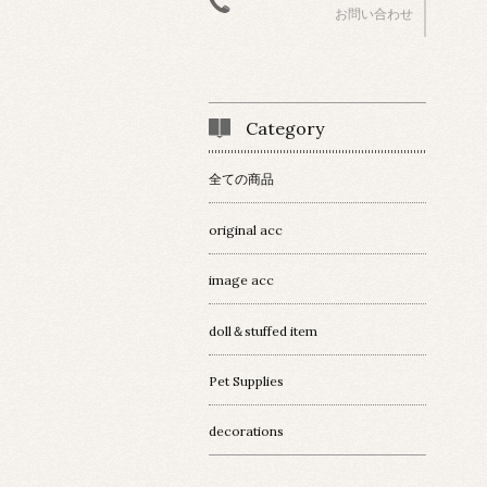
お問い合わせ
Category
全ての商品
original acc
image acc
doll＆stuffed item
Pet Supplies
decorations