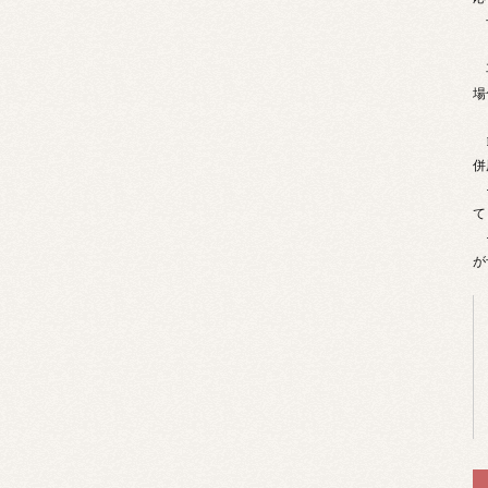
予
再
場
B
併
そ
て
そ
が