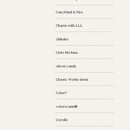
Cats,Wind & Fire
Charm with LLL
chikako
Cielo blu luna
citron candy
Classic Works demi
Color!!
colors♪ann®︎
Corolle