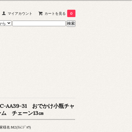
マイアカウント
カートを見る
0
CC-AA39-31 おでかけ小瓶チャ
ーム チェーン13㎝
家様名:M2(ｴﾑﾆｼﾞｮｳ)