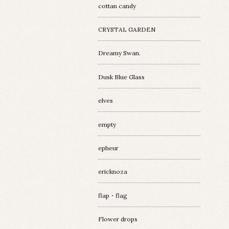
cottan candy
CRYSTAL GARDEN
Dreamy Swan.
Dusk Blue Glass
elves
empty
epheur
ericknoza
flap・flag
Flower drops