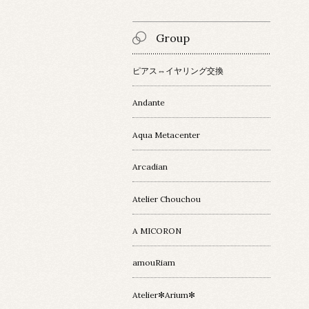
Group
ピアス⇔イヤリング交換
Andante
Aqua Metacenter
Arcadian
Atelier Chouchou
A MICORON
amouRiam
Atelier✻Arium✻