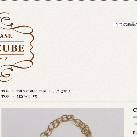
TOP
>
doll＆stuffed item
>
アクセサリー
TOP
>
M2(ｴﾑﾆｼﾞｮｳ)
作