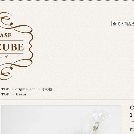
TOP
>
original acc
>
その他
TOP
>
trésor
作