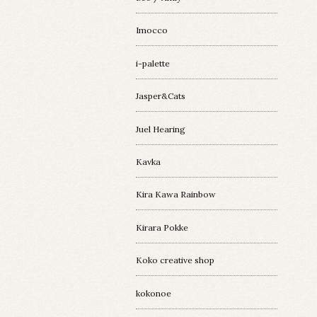
Imocco
i-palette
Jasper&Cats
Juel Hearing
Kavka
Kira Kawa Rainbow
Kirara Pokke
Koko creative shop
kokonoe