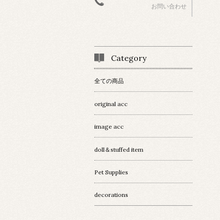
お問い合わせ
Category
全ての商品
original acc
image acc
doll＆stuffed item
Pet Supplies
decorations