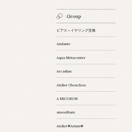
Group
ピアス⇔イヤリング交換
Andante
Aqua Metacenter
Arcadian
Atelier Chouchou
A MICORON
amouRiam
Atelier✻Arium✻