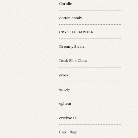
Corolle
cottan candy
CRYSTAL GARDEN
Dreamy Swan.
Dusk Blue Glass
elves
empty
epheur
ericknoza
flap・flag