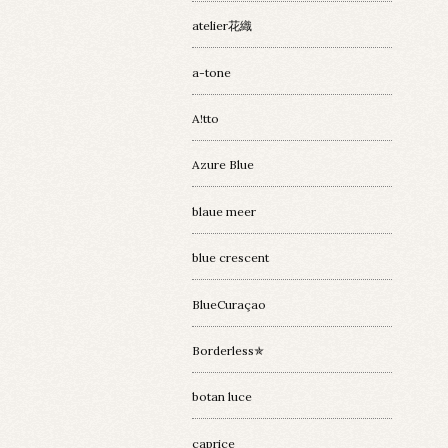
atelier花織
a-tone
A!tto
Azure Blue
blaue meer
blue crescent
BlueCuraçao
Borderless✯
botan luce
caprice