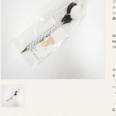
ご
ス
ジ
商
B
ht
73
※
す
宅
ー
(
複
応
予