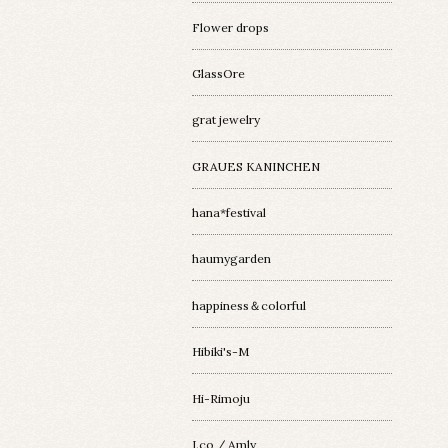
Flower drops
GlassOre
grat jewelry
GRAUES KANINCHEN
hana*festival
haumygarden
happiness＆colorful
Hibiki's-M
Hi-Rimoju
I.co / Amly