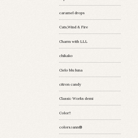
caramel drops
Cats,Wind & Fire
Charm with LLL
chikako
Cielo blu luna
citron candy
Classic Works demi
Color!!
colors♪ann®︎