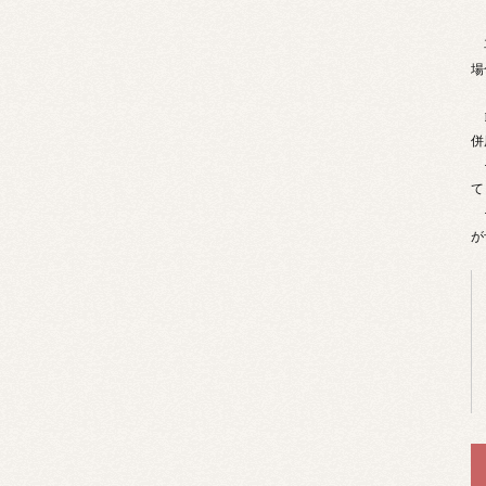
再
場
B
併
そ
て
そ
が