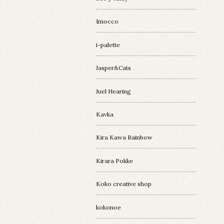
Imocco
i-palette
Jasper&Cats
Juel Hearing
Kavka
Kira Kawa Rainbow
Kirara Pokke
Koko creative shop
kokonoe