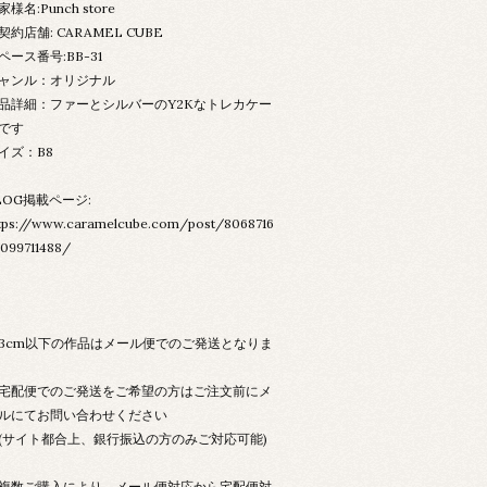
家様名:Punch store
契約店舗: CARAMEL CUBE
ペース番号:BB-31
ャンル：オリジナル
品詳細：ファーとシルバーのY2Kなトレカケー
です
イズ：B8
LOG掲載ページ:
tps://www.caramelcube.com/post/8068716
099711488/
3cm以下の作品はメール便でのご発送となりま
配便でのご発送をご希望の方はご注文前にメ
ルにてお問い合わせください
サイト都合上、銀行振込の方のみご対応可能)
数ご購入により、メール便対応から宅配便対