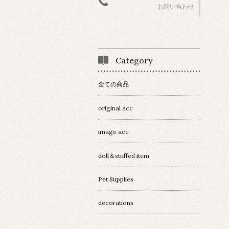
お問い合わせ
Category
全ての商品
original acc
image acc
doll＆stuffed item
Pet Supplies
decorations