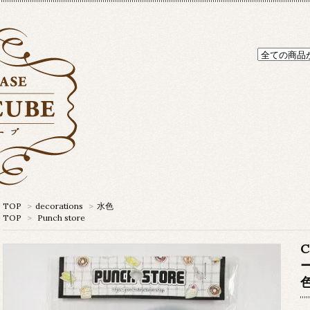
TOP
>
decorations
>
水色
TOP
>
Punch store
C