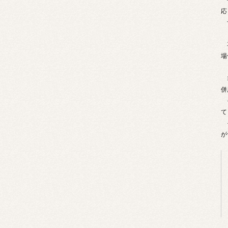
応
予
再
場
B
併
そ
て
そ
が