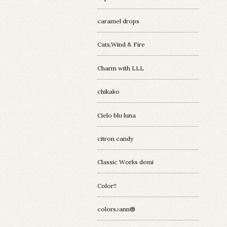
caramel drops
Cats,Wind & Fire
Charm with LLL
chikako
Cielo blu luna
citron candy
Classic Works demi
Color!!
colors♪ann®︎