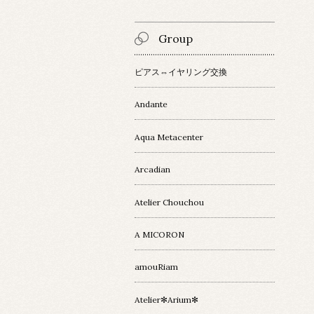
Group
ピアス⇔イヤリング交換
Andante
Aqua Metacenter
Arcadian
Atelier Chouchou
A MICORON
amouRiam
Atelier✻Arium✻