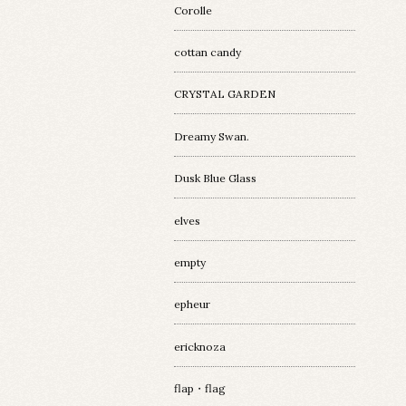
Corolle
cottan candy
CRYSTAL GARDEN
Dreamy Swan.
Dusk Blue Glass
elves
empty
epheur
ericknoza
flap・flag