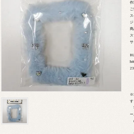
作
ご
ス
ジ
商
ス
サ
B
ht
23
※
す
宅
ー
(
複