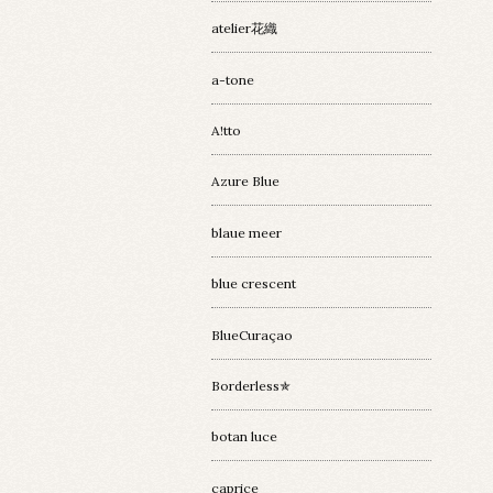
atelier花織
a-tone
A!tto
Azure Blue
blaue meer
blue crescent
BlueCuraçao
Borderless✯
botan luce
caprice