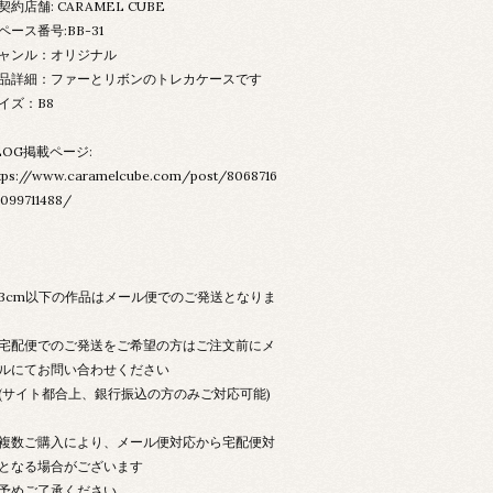
契約店舗: CARAMEL CUBE
ペース番号:BB-31
ャンル：オリジナル
品詳細：ファーとリボンのトレカケースです
イズ：B8
LOG掲載ページ:
tps://www.caramelcube.com/post/8068716
099711488/
3cm以下の作品はメール便でのご発送となりま
配便でのご発送をご希望の方はご注文前にメ
ルにてお問い合わせください
サイト都合上、銀行振込の方のみご対応可能)
数ご購入により、メール便対応から宅配便対
となる場合がございます
めご了承ください