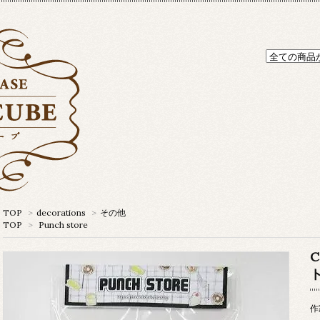
TOP
>
decorations
>
その他
TOP
>
Punch store
C
作