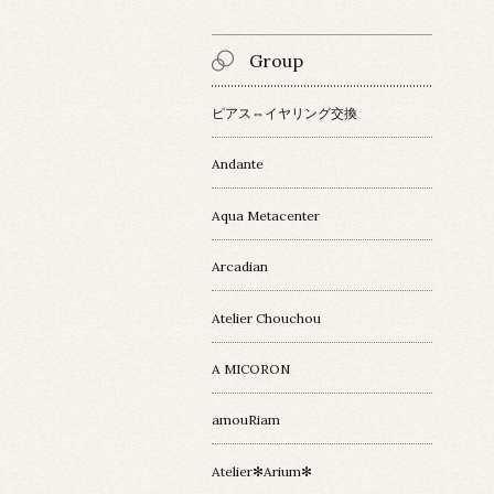
Group
ピアス⇔イヤリング交換
Andante
Aqua Metacenter
Arcadian
Atelier Chouchou
A MICORON
amouRiam
Atelier✻Arium✻