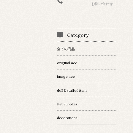
お問い合わせ
Category
全ての商品
original acc
image acc
doll＆stuffed item
Pet Supplies
decorations