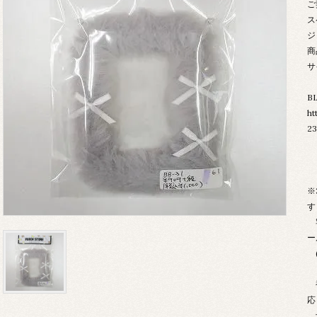
ご
ス
ジ
商
サ
B
ht
23
※
す
宅
ー
(
複
応
予