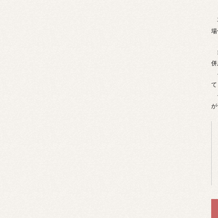
再
場
B
併
そ
て
そ
が