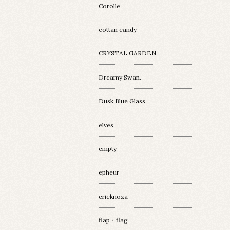
Corolle
cottan candy
CRYSTAL GARDEN
Dreamy Swan.
Dusk Blue Glass
elves
empty
epheur
ericknoza
flap・flag