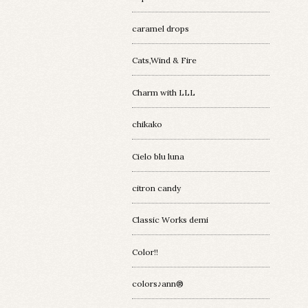
caramel drops
Cats,Wind & Fire
Charm with LLL
chikako
Cielo blu luna
citron candy
Classic Works demi
Color!!
colors♪ann®︎