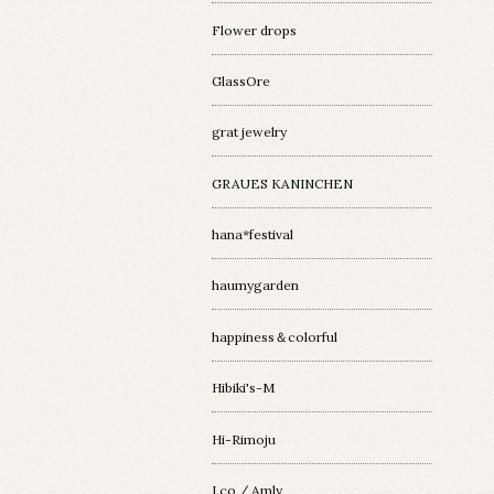
Flower drops
GlassOre
grat jewelry
GRAUES KANINCHEN
hana*festival
haumygarden
happiness＆colorful
Hibiki's-M
Hi-Rimoju
I.co / Amly