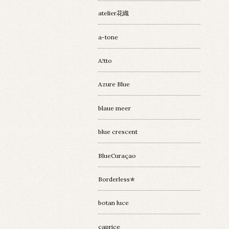
atelier花織
a-tone
A!tto
Azure Blue
blaue meer
blue crescent
BlueCuraçao
Borderless✯
botan luce
caprice