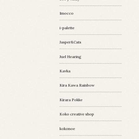
Imocco
i-palette
Jasper&Cats
Juel Hearing
Kavka
Kira Kawa Rainbow
Kirara Pokke
Koko creative shop
kokonoe