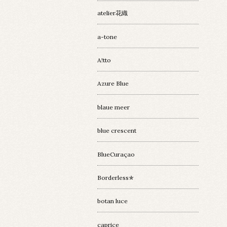
atelier花織
a-tone
A!tto
Azure Blue
blaue meer
blue crescent
BlueCuraçao
Borderless✯
botan luce
caprice