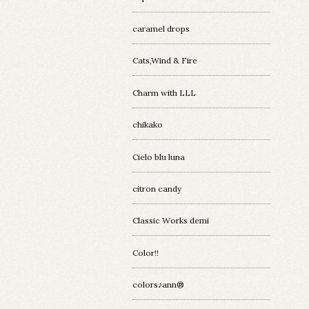
caramel drops
Cats,Wind & Fire
Charm with LLL
chikako
Cielo blu luna
citron candy
Classic Works demi
Color!!
colors♪ann®︎