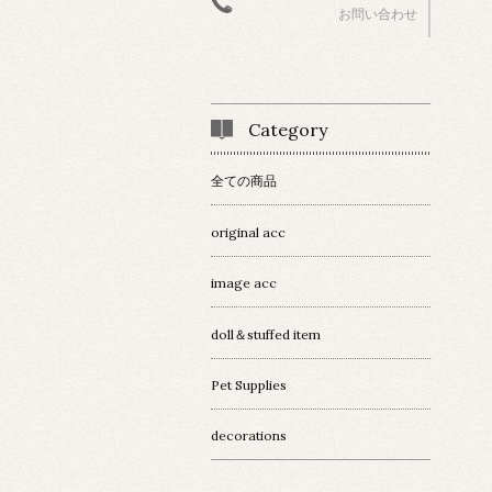
お問い合わせ
Category
全ての商品
original acc
image acc
doll＆stuffed item
Pet Supplies
decorations