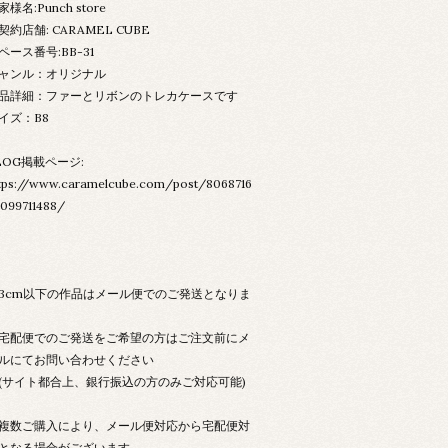
家様名:Punch store
契約店舗: CARAMEL CUBE
ペース番号:BB-31
ャンル：オリジナル
品詳細：ファーとリボンのトレカケースです
イズ：B8
LOG掲載ページ:
tps://www.caramelcube.com/post/8068716
099711488/
3cm以下の作品はメール便でのご発送となりま
配便でのご発送をご希望の方はご注文前にメ
ルにてお問い合わせください
サイト都合上、銀行振込の方のみご対応可能)
数ご購入により、メール便対応から宅配便対
となる場合がございます