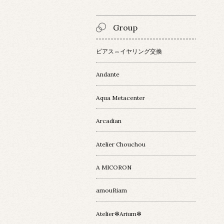
Group
ピアス⇔イヤリング交換
Andante
Aqua Metacenter
Arcadian
Atelier Chouchou
A MICORON
amouRiam
Atelier✻Arium✻