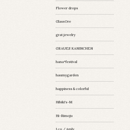
Flower drops
GlassOre
grat jewelry
GRAUES KANINCHEN
hana*festival
haumygarden
happiness＆colorful
Hibiki's-M
Hi-Rimoju
I.co / Amly