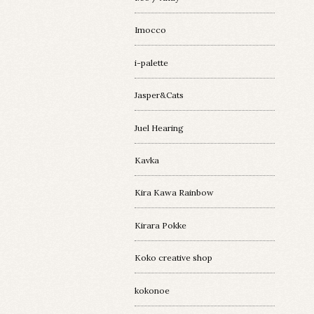
Imocco
i-palette
Jasper&Cats
Juel Hearing
Kavka
Kira Kawa Rainbow
Kirara Pokke
Koko creative shop
kokonoe