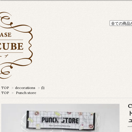
TOP
>
decorations
>
白
TOP
>
Punch store
C