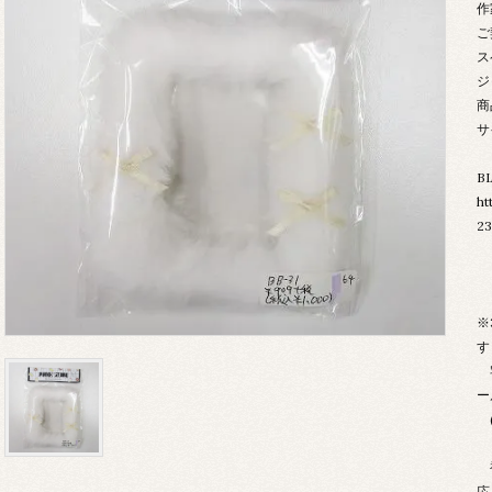
作
ご
ス
ジ
商
サ
B
ht
23
※
す
宅
ー
(
複
応