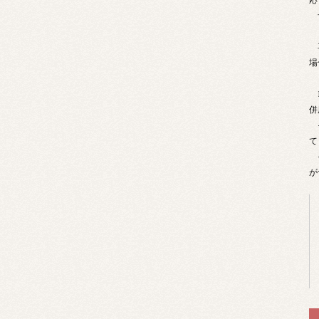
予
再
場
B
併
そ
て
そ
が