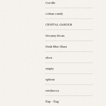
Corolle
cottan candy
CRYSTAL GARDEN
Dreamy Swan.
Dusk Blue Glass
elves
empty
epheur
ericknoza
flap・flag