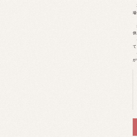
再
場
B
併
そ
て
そ
が