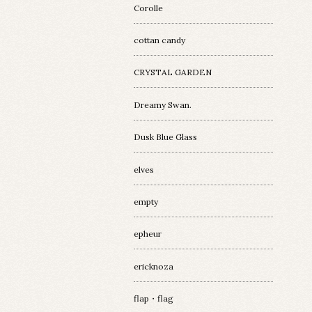
Corolle
cottan candy
CRYSTAL GARDEN
Dreamy Swan.
Dusk Blue Glass
elves
empty
epheur
ericknoza
flap・flag