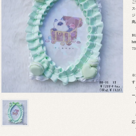
ご
ス
ジ
商
B
ht
73
※
す
宅
ー
(
複
応
予