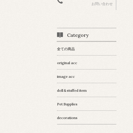
お問い合わせ
Category
全ての商品
original acc
image acc
doll＆stuffed item
Pet Supplies
decorations