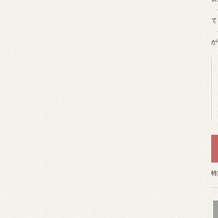
そ
て
そ
が
特