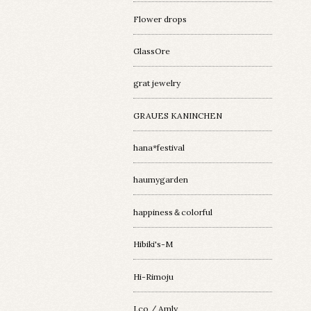
Flower drops
GlassOre
grat jewelry
GRAUES KANINCHEN
hana*festival
haumygarden
happiness＆colorful
Hibiki's-M
Hi-Rimoju
I.co / Amly