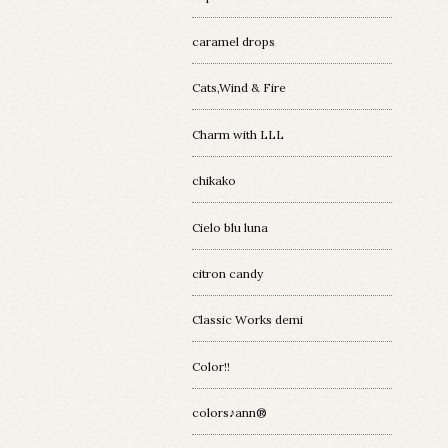
caramel drops
Cats,Wind & Fire
Charm with LLL
chikako
Cielo blu luna
citron candy
Classic Works demi
Color!!
colors♪ann®︎