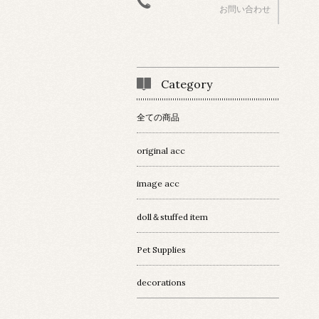
お問い合わせ
Category
全ての商品
original acc
image acc
doll＆stuffed item
Pet Supplies
decorations