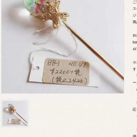
ご
ス
ジ
商
B
ht
41
※
す
宅
ー
(
複
応
B
併