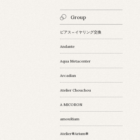
Group
ピアス⇔イヤリング交換
Andante
Aqua Metacenter
Arcadian
Atelier Chouchou
A MICORON
amouRiam
Atelier✻Arium✻