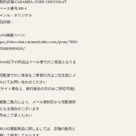
契約店舗:CARAMEL CUBE CHOCOLAT
ペース番号:BB-1
ャンル：オリジナル
品詳細：
LOG掲載ページ:
tps://chocolat.caramelcube.com/post/7850
758169989120/
3cm以下の作品はメール便でのご発送となりま
配便でのご発送をご希望の方はご注文前にメ
ルにてお問い合わせください
サイト都合上、銀行振込の方のみご対応可能)
数ご購入により、メール便対応から宅配便対
となる場合がございます
予めご了承ください
LOG通販商品に関しましては、店舗の販売と
用して販売しております