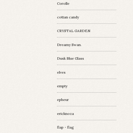
Corolle
cottan candy
CRYSTAL GARDEN
Dreamy Swan.
Dusk Blue Glass
elves
empty
epheur
ericknoza
flap・flag