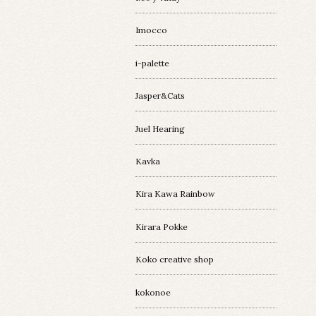
Imocco
i-palette
Jasper&Cats
Juel Hearing
Kavka
Kira Kawa Rainbow
Kirara Pokke
Koko creative shop
kokonoe