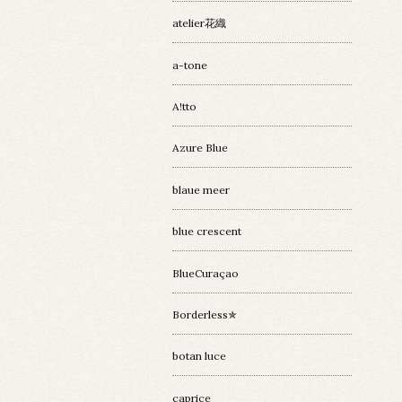
atelier花織
a-tone
A!tto
Azure Blue
blaue meer
blue crescent
BlueCuraçao
Borderless✯
botan luce
caprice