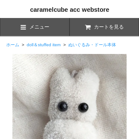
caramelcube acc webstore
メニュー
カートを見る
ホーム
>
doll＆stuffed item
>
ぬいぐるみ・ドール本体