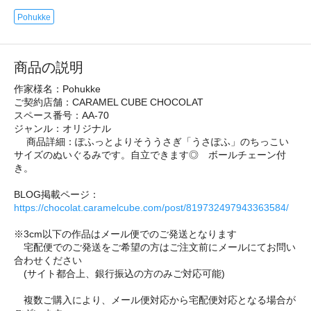
Pohukke
商品の説明
作家様名：Pohukke
ご契約店舗：CARAMEL CUBE CHOCOLAT
スペース番号：AA-70
ジャンル：オリジナル
商品詳細：ぽふっとよりそううさぎ「うさぽふ」のちっこい
サイズのぬいぐるみです。自立できます◎ ボールチェーン付
き。
BLOG掲載ページ：
https://chocolat.caramelcube.com/post/819732497943363584/
※3cm以下の作品はメール便でのご発送となります
宅配便でのご発送をご希望の方はご注文前にメールにてお問い
合わせください
(サイト都合上、銀行振込の方のみご対応可能)
複数ご購入により、メール便対応から宅配便対応となる場合が